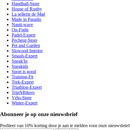
Handball-Store
House of Rugby
La sellerie de Maé
Made in Paradis
Nauti-wave
On-Fight
Padel-Expert
Pecheur-Store
Pet and Garden
Slowood Interior
Smash-Expert
Sneak'In
Sneakids
Sport is good
Training-Fit
Trek-Expert
Triathlon-Expert
TripNBikers
Vélo-Store
Winter-Expert
Abonneer je op onze nieuwsbrief
Profiteer van 10% korting door je aan te melden voor onze nieuwsbrief