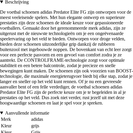
Beschrijving
De voetbal schoenen adidas Predator Elite FG zijn ontworpen voor de
meest veeleisende spelers. Met hun elegante ontwerp en superieure
prestaties zijn deze schoenen de ideale keuze voor gepassioneerde
voetballers. Gemaakt door het gerenommeerde merk adidas, zijn ze
uitgerust met de nieuwste technologieën om je een ongeëvenaarde
speelervaring op het veld te bieden. Ontworpen voor droge velden,
bieden deze schoenen uitzonderlijke grip dankzij de rubberen
buitenzool met ingebouwde noppen. De bovenkant van echt leer zorgt
voor een perfecte pasvorm en een gevoel van comfort zodra je ze
aantrekt. De CONTROLFRAME-technologie zorgt voor optimale
stabiliteit en een betere balcontrole, zodat je precieze en snelle
bewegingen kunt maken. De schoenen zijn ook voorzien van BOOST-
technologie, die maximale energieterugvoer biedt bij elke stap, zodat je
langer en sneller op het veld kunt rennen. Of je nu een gevreesde
aanvaller bent of een felle verdediger, de voetbal schoenen adidas
Predator Elite FG zijn de perfecte keuze om je te begeleiden in al je
prestaties op het veld. Dus zoek niet verder, rust jezelf uit met deze
hoogwaardige schoenen en laat je spel voor je spreken.
Aanvullende informatie
Merk
adidas
Kleur
grijs
Kleur
Grijs