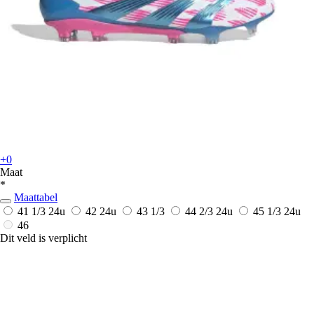
+0
Maat
*
Maattabel
41 1/3
24u
42
24u
43 1/3
44 2/3
24u
45 1/3
24u
46
Dit veld is verplicht