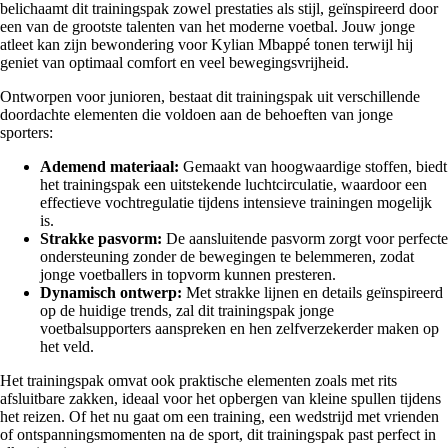
belichaamt dit trainingspak zowel prestaties als stijl, geïnspireerd door
een van de grootste talenten van het moderne voetbal. Jouw jonge
atleet kan zijn bewondering voor Kylian Mbappé tonen terwijl hij
geniet van optimaal comfort en veel bewegingsvrijheid.
Ontworpen voor junioren, bestaat dit trainingspak uit verschillende
doordachte elementen die voldoen aan de behoeften van jonge
sporters:
Ademend materiaal:
Gemaakt van hoogwaardige stoffen, biedt
het trainingspak een uitstekende luchtcirculatie, waardoor een
effectieve vochtregulatie tijdens intensieve trainingen mogelijk
is.
Strakke pasvorm:
De aansluitende pasvorm zorgt voor perfecte
ondersteuning zonder de bewegingen te belemmeren, zodat
jonge voetballers in topvorm kunnen presteren.
Dynamisch ontwerp:
Met strakke lijnen en details geïnspireerd
op de huidige trends, zal dit trainingspak jonge
voetbalsupporters aanspreken en hen zelfverzekerder maken op
het veld.
Het trainingspak omvat ook praktische elementen zoals met rits
afsluitbare zakken, ideaal voor het opbergen van kleine spullen tijdens
het reizen. Of het nu gaat om een training, een wedstrijd met vrienden
of ontspanningsmomenten na de sport, dit trainingspak past perfect in