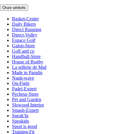
Onze winkels
Basket-Center
Daily Bikers
Direct Running
Direct-Volley
Espace Golf
Galop-Store
Golf and co
Handball-Store
House of Rugby
La sellerie de Maé
Made in Paradis
Nauti-wave
On-Fight
Padel-Expert
Pecheur-Store
Pet and Garden
Slowood Interior
Smash-Expert
Sneak'In
Sneakids
Sport is good
Training-Fit