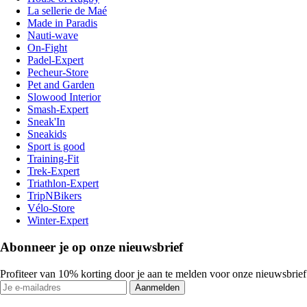
La sellerie de Maé
Made in Paradis
Nauti-wave
On-Fight
Padel-Expert
Pecheur-Store
Pet and Garden
Slowood Interior
Smash-Expert
Sneak'In
Sneakids
Sport is good
Training-Fit
Trek-Expert
Triathlon-Expert
TripNBikers
Vélo-Store
Winter-Expert
Abonneer je op onze nieuwsbrief
Profiteer van 10% korting door je aan te melden voor onze nieuwsbrief
Aanmelden