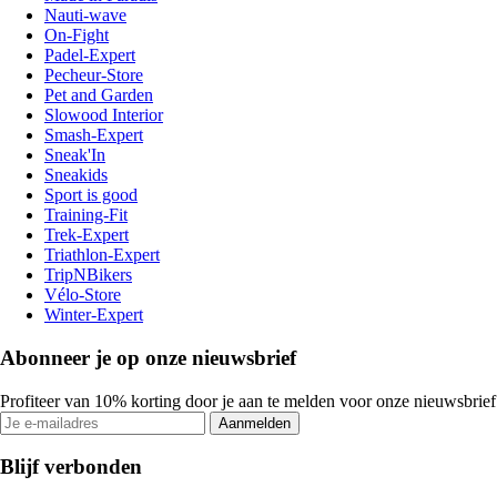
Nauti-wave
On-Fight
Padel-Expert
Pecheur-Store
Pet and Garden
Slowood Interior
Smash-Expert
Sneak'In
Sneakids
Sport is good
Training-Fit
Trek-Expert
Triathlon-Expert
TripNBikers
Vélo-Store
Winter-Expert
Abonneer je op onze nieuwsbrief
Profiteer van 10% korting door je aan te melden voor onze nieuwsbrief
Aanmelden
Blijf verbonden