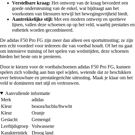
Verstelbare kraag:
Het ontwerp van de kraag bevordert een
goede ondersteuning van de enkel, wat bijdraagt aan het
voorkomen van blessures terwijl het bewegingsvrijheid biedt.
Aantrekkelijke stijl:
Met een modern ontwerp en sportieve
lijnen, vallen deze schoenen op op het veld, waarbij prestaties en
esthetiek worden gecombineerd.
De adidas F50 Pro FG zijn meer dan alleen een sportuitrusting; ze zijn
een echt voordeel voor iedereen die van voetbal houdt. Of het nu gaat
om intensieve training of het spelen van wedstrijden, deze schoenen
bieden het beste om te presteren.
Door te kiezen voor de voetbalschoenen adidas F50 Pro FG, kunnen
spelers zich volledig aan hun spel wijden, wetende dat ze beschikken
over betrouwbare en prestatiegerichte uitrusting. Maak je klaar om het
veld te domineren met stijl en vertrouwen.
Aanvullende informatie
Merk
adidas
Kleur
beaora/lucblu/ftwwht
Kleur
Oranje
Geslacht
Gemengd
Leeftijdsgroep
Volwassene
Karakteristiek
Droog land