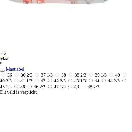
+-2
Maat
*
Maattabel
36
36 2/3
37 1/3
38
38 2/3
39 1/3
40
40 2/3
41 1/3
42
42 2/3
43 1/3
44
44 2/3
45 1/3
46
46 2/3
47 1/3
48
48 2/3
Dit veld is verplicht