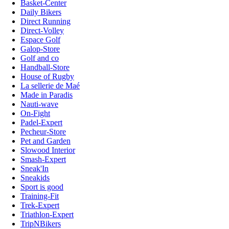
Basket-Center
Daily Bikers
Direct Running
Direct-Volley
Espace Golf
Galop-Store
Golf and co
Handball-Store
House of Rugby
La sellerie de Maé
Made in Paradis
Nauti-wave
On-Fight
Padel-Expert
Pecheur-Store
Pet and Garden
Slowood Interior
Smash-Expert
Sneak'In
Sneakids
Sport is good
Training-Fit
Trek-Expert
Triathlon-Expert
TripNBikers