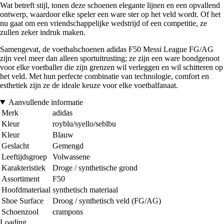
Wat betreft stijl, tonen deze schoenen elegante lijnen en een opvallend
ontwerp, waardoor elke speler een ware ster op het veld wordt. Of het
nu gaat om een vriendschappelijke wedstrijd of een competitie, ze
zullen zeker indruk maken.
Samengevat, de voetbalschoenen adidas F50 Messi League FG/AG
zijn veel meer dan alleen sportuitrusting; ze zijn een ware bondgenoot
voor elke voetballer die zijn grenzen wil verleggen en wil schitteren op
het veld. Met hun perfecte combinatie van technologie, comfort en
esthetiek zijn ze de ideale keuze voor elke voetbalfanaat.
Aanvullende informatie
Merk
adidas
Kleur
royblu/syello/seblbu
Kleur
Blauw
Geslacht
Gemengd
Leeftijdsgroep
Volwassene
Karakteristiek
Droge / synthetische grond
Assortiment
F50
Hoofdmateriaal
synthetisch materiaal
Shoe Surface
Droog / synthetisch veld (FG/AG)
Schoenzool
crampons
Loading...