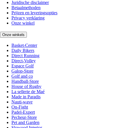
Juridische disclaimer
Betaalmethoden
Prijzen en leveringsopties
Privacy verklaring
Onze winkel
Onze winkels
Basket-Center
Daily Bikers
Direct Running
Direct-Volley
Espace Golf
Galop-Store
Golf and co
Handball-Store
House of Rugby
La sellerie de Maé
Made in Paradis
Nauti-wave
On-Fight
Padel-Expert
Pecheur-Store
Pet and Garden
Slowood Interior