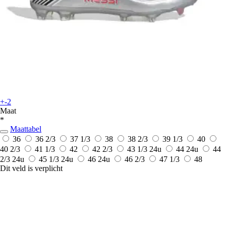
+-2
Maat
*
Maattabel
36
36 2/3
37 1/3
38
38 2/3
39 1/3
40
40 2/3
41 1/3
42
42 2/3
43 1/3
24u
44
24u
44
2/3
24u
45 1/3
24u
46
24u
46 2/3
47 1/3
48
Dit veld is verplicht