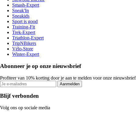
Smash-Expert
Sneak'In
Sneakids
Sport is good
Training-Fit
Trek-Expert
Triathlon-Expert
TripNBikers
Vélo-Store
Winter-Expert
Abonneer je op onze nieuwsbrief
Profiteer van 10% korting door je aan te melden voor onze nieuwsbrief
Aanmelden
Blijf verbonden
Volg ons op sociale media