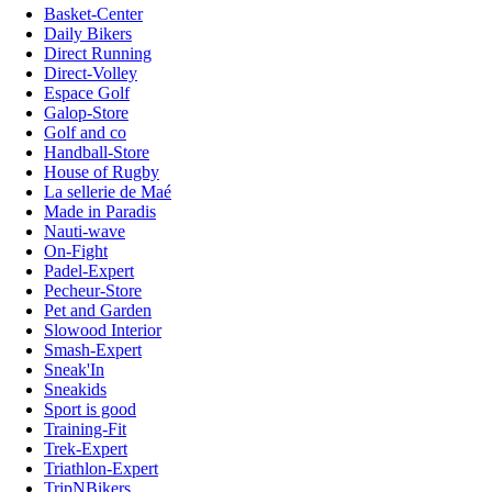
Basket-Center
Daily Bikers
Direct Running
Direct-Volley
Espace Golf
Galop-Store
Golf and co
Handball-Store
House of Rugby
La sellerie de Maé
Made in Paradis
Nauti-wave
On-Fight
Padel-Expert
Pecheur-Store
Pet and Garden
Slowood Interior
Smash-Expert
Sneak'In
Sneakids
Sport is good
Training-Fit
Trek-Expert
Triathlon-Expert
TripNBikers