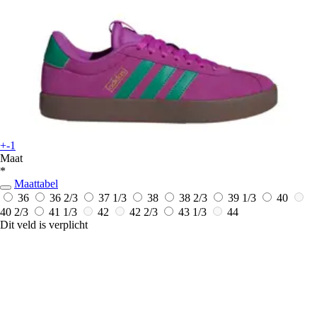
+-1
Maat
*
Maattabel
36
36 2/3
37 1/3
38
38 2/3
39 1/3
40
40 2/3
41 1/3
42
42 2/3
43 1/3
44
Dit veld is verplicht