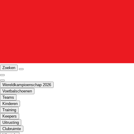
Zoeken
Wereldkampioenschap 2026
Voetbalschoenen
Teams
Kinderen
Training
Keepers
Uitrusting
Clubruimte