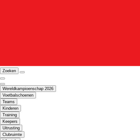
Zoeken
Wereldkampioenschap 2026
Voetbalschoenen
Teams
Kinderen
Training
Keepers
Uitrusting
Clubruimte