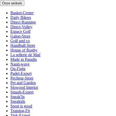
Onze winkels
Basket-Center
Daily Bikers
Direct Running
Direct-Volley
Espace Golf
Galop-Store
Golf and co
Handball-Store
House of Rugby
La sellerie de Maé
Made in Paradis
Nauti-wave
On-Fight
Padel-Expert
Pecheur-Store
Pet and Garden
Slowood Interior
Smash-Expert
Sneak'In
Sneakids
Sport is good
Training-Fit
Trek-Expert