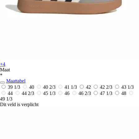
+4
Maat
*
Maattabel
39 1/3
40
40 2/3
41 1/3
42
42 2/3
43 1/3
44
44 2/3
45 1/3
46
46 2/3
47 1/3
48
49 1/3
Dit veld is verplicht