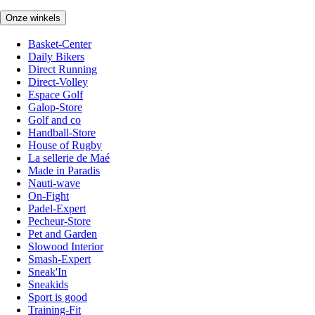
Onze winkels
Basket-Center
Daily Bikers
Direct Running
Direct-Volley
Espace Golf
Galop-Store
Golf and co
Handball-Store
House of Rugby
La sellerie de Maé
Made in Paradis
Nauti-wave
On-Fight
Padel-Expert
Pecheur-Store
Pet and Garden
Slowood Interior
Smash-Expert
Sneak'In
Sneakids
Sport is good
Training-Fit