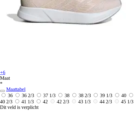
+6
Maat
*
Maattabel
36
36 2/3
37 1/3
38
38 2/3
39 1/3
40
40 2/3
41 1/3
42
42 2/3
43 1/3
44 2/3
45 1/3
Dit veld is verplicht