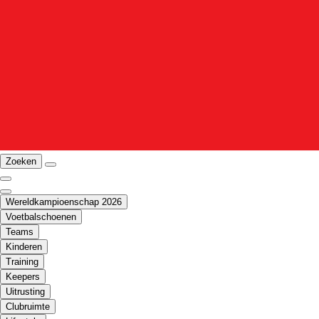
Zoeken
Wereldkampioenschap 2026
Voetbalschoenen
Teams
Kinderen
Training
Keepers
Uitrusting
Clubruimte