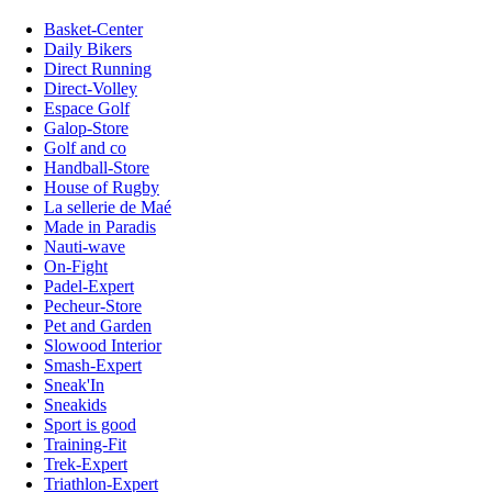
Basket-Center
Daily Bikers
Direct Running
Direct-Volley
Espace Golf
Galop-Store
Golf and co
Handball-Store
House of Rugby
La sellerie de Maé
Made in Paradis
Nauti-wave
On-Fight
Padel-Expert
Pecheur-Store
Pet and Garden
Slowood Interior
Smash-Expert
Sneak'In
Sneakids
Sport is good
Training-Fit
Trek-Expert
Triathlon-Expert