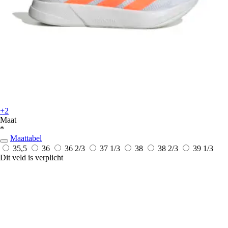
+2
Maat
*
Maattabel
35,5
36
36 2/3
37 1/3
38
38 2/3
39 1/3
Dit veld is verplicht