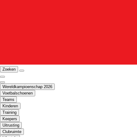
Zoeken
Wereldkampioenschap 2026
Voetbalschoenen
Teams
Kinderen
Training
Keepers
Uitrusting
Clubruimte