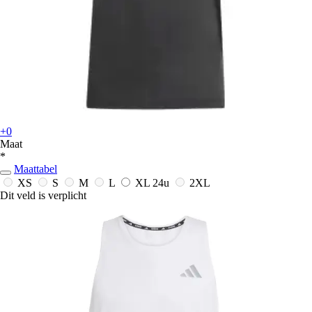
+0
Maat
*
Maattabel
XS
S
M
L
XL
24u
2XL
Dit veld is verplicht