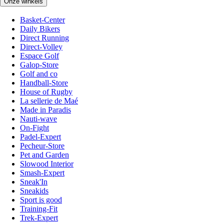
Onze winkels
Basket-Center
Daily Bikers
Direct Running
Direct-Volley
Espace Golf
Galop-Store
Golf and co
Handball-Store
House of Rugby
La sellerie de Maé
Made in Paradis
Nauti-wave
On-Fight
Padel-Expert
Pecheur-Store
Pet and Garden
Slowood Interior
Smash-Expert
Sneak'In
Sneakids
Sport is good
Training-Fit
Trek-Expert