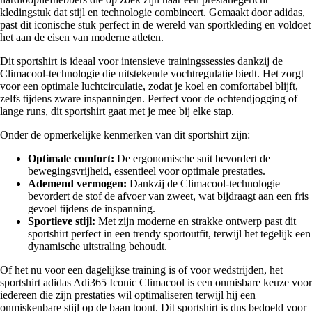
kledingstuk dat stijl en technologie combineert. Gemaakt door adidas,
past dit iconische stuk perfect in de wereld van sportkleding en voldoet
het aan de eisen van moderne atleten.
Dit sportshirt is ideaal voor intensieve trainingssessies dankzij de
Climacool-technologie die uitstekende vochtregulatie biedt. Het zorgt
voor een optimale luchtcirculatie, zodat je koel en comfortabel blijft,
zelfs tijdens zware inspanningen. Perfect voor de ochtendjogging of
lange runs, dit sportshirt gaat met je mee bij elke stap.
Onder de opmerkelijke kenmerken van dit sportshirt zijn:
Optimale comfort:
De ergonomische snit bevordert de
bewegingsvrijheid, essentieel voor optimale prestaties.
Ademend vermogen:
Dankzij de Climacool-technologie
bevordert de stof de afvoer van zweet, wat bijdraagt aan een fris
gevoel tijdens de inspanning.
Sportieve stijl:
Met zijn moderne en strakke ontwerp past dit
sportshirt perfect in een trendy sportoutfit, terwijl het tegelijk een
dynamische uitstraling behoudt.
Of het nu voor een dagelijkse training is of voor wedstrijden, het
sportshirt adidas Adi365 Iconic Climacool is een onmisbare keuze voor
iedereen die zijn prestaties wil optimaliseren terwijl hij een
onmiskenbare stijl op de baan toont. Dit sportshirt is dus bedoeld voor