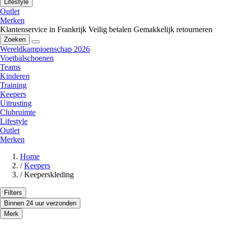
Lifestyle
Outlet
Merken
Klantenservice in Frankrijk
Veilig betalen
Gemakkelijk retourneren
Zoeken
Wereldkampioenschap 2026
Voetbalschoenen
Teams
Kinderen
Training
Keepers
Uitrusting
Clubruimte
Lifestyle
Outlet
Merken
Home
/
Keepers
/
Keeperskleding
Filters
Binnen 24 uur verzonden
Merk