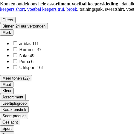
Kom en ontdek ons hele
assortiment voetbal keeperskleding
, dat a
keepers short
,
voetbal keepers trui
,
broek
, trainingspak
,
sweatshirt, vo
Filters
Binnen 24 uur verzonden
Merk
adidas
111
Hummel
37
Nike
49
Puma
6
Uhlsport
161
Meer tonen
(22)
Maat
Kleur
Assortiment
Leeftijdsgroep
Karakteristiek
Soort product
Geslacht
Sport