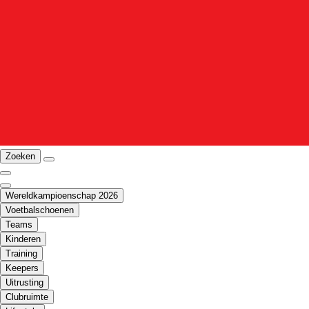
Zoeken
Wereldkampioenschap 2026
Voetbalschoenen
Teams
Kinderen
Training
Keepers
Uitrusting
Clubruimte