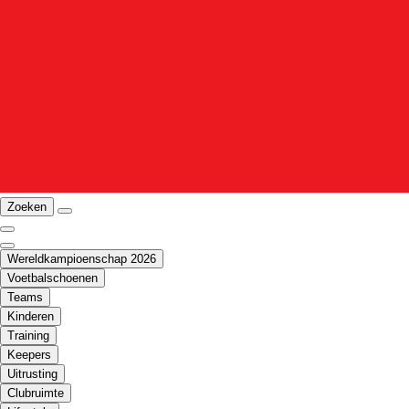
Zoeken
Wereldkampioenschap 2026
Voetbalschoenen
Teams
Kinderen
Training
Keepers
Uitrusting
Clubruimte