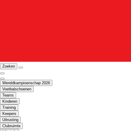
Zoeken
Wereldkampioenschap 2026
Voetbalschoenen
Teams
Kinderen
Training
Keepers
Uitrusting
Clubruimte