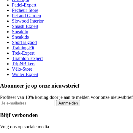
Padel-Expert
Pecheur-Store
Pet and Garden
Slowood Interior
Smash-Expert
Sneak'In
Sneakids
Sport is good
Training-Fit
Trek-Expert
Triathlon-Expert
TripNBikers
Vélo-Store
Winter-Expert
Abonneer je op onze nieuwsbrief
Profiteer van 10% korting door je aan te melden voor onze nieuwsbrief
Aanmelden
Blijf verbonden
Volg ons op sociale media