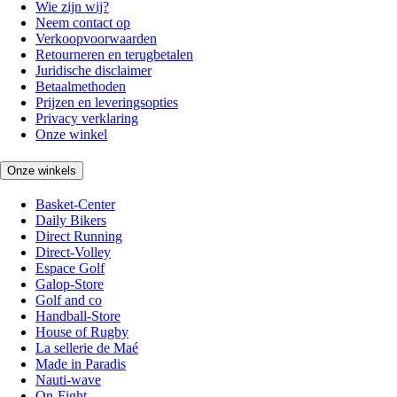
Wie zijn wij?
Neem contact op
Verkoopvoorwaarden
Retourneren en terugbetalen
Juridische disclaimer
Betaalmethoden
Prijzen en leveringsopties
Privacy verklaring
Onze winkel
Onze winkels
Basket-Center
Daily Bikers
Direct Running
Direct-Volley
Espace Golf
Galop-Store
Golf and co
Handball-Store
House of Rugby
La sellerie de Maé
Made in Paradis
Nauti-wave
On-Fight