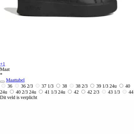
+1
Maat
*
Maattabel
36
36 2/3
37 1/3
38
38 2/3
39 1/3
24u
40
24u
40 2/3
24u
41 1/3
24u
42
42 2/3
43 1/3
44
Dit veld is verplicht