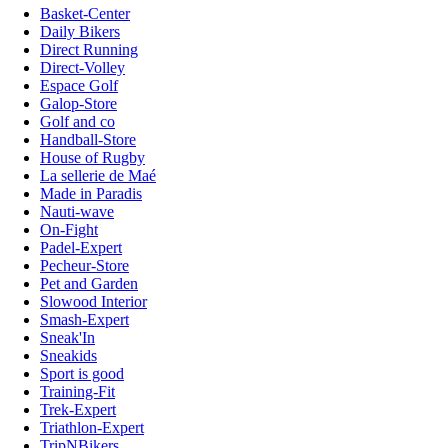
Basket-Center
Daily Bikers
Direct Running
Direct-Volley
Espace Golf
Galop-Store
Golf and co
Handball-Store
House of Rugby
La sellerie de Maé
Made in Paradis
Nauti-wave
On-Fight
Padel-Expert
Pecheur-Store
Pet and Garden
Slowood Interior
Smash-Expert
Sneak'In
Sneakids
Sport is good
Training-Fit
Trek-Expert
Triathlon-Expert
TripNBikers