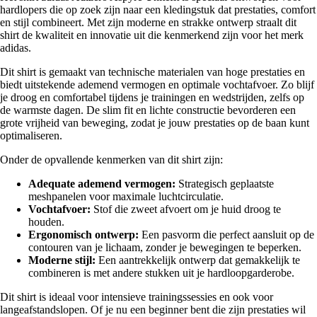
hardlopers die op zoek zijn naar een kledingstuk dat prestaties, comfort
en stijl combineert. Met zijn moderne en strakke ontwerp straalt dit
shirt de kwaliteit en innovatie uit die kenmerkend zijn voor het merk
adidas.
Dit shirt is gemaakt van technische materialen van hoge prestaties en
biedt uitstekende ademend vermogen en optimale vochtafvoer. Zo blijf
je droog en comfortabel tijdens je trainingen en wedstrijden, zelfs op
de warmste dagen. De slim fit en lichte constructie bevorderen een
grote vrijheid van beweging, zodat je jouw prestaties op de baan kunt
optimaliseren.
Onder de opvallende kenmerken van dit shirt zijn:
Adequate ademend vermogen:
Strategisch geplaatste
meshpanelen voor maximale luchtcirculatie.
Vochtafvoer:
Stof die zweet afvoert om je huid droog te
houden.
Ergonomisch ontwerp:
Een pasvorm die perfect aansluit op de
contouren van je lichaam, zonder je bewegingen te beperken.
Moderne stijl:
Een aantrekkelijk ontwerp dat gemakkelijk te
combineren is met andere stukken uit je hardloopgarderobe.
Dit shirt is ideaal voor intensieve trainingssessies en ook voor
langeafstandslopen. Of je nu een beginner bent die zijn prestaties wil