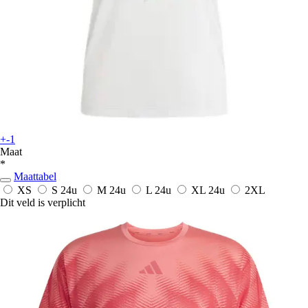
+-1
Maat
*
Maattabel
XS
S
24u
M
24u
L
24u
XL
24u
2XL
Dit veld is verplicht