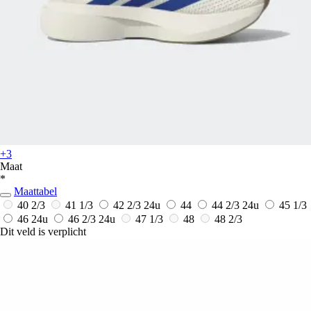
+3
Maat
*
Maattabel
40 2/3
41 1/3
42 2/3
24u
44
44 2/3
24u
45 1/3
46
24u
46 2/3
24u
47 1/3
48
48 2/3
Dit veld is verplicht