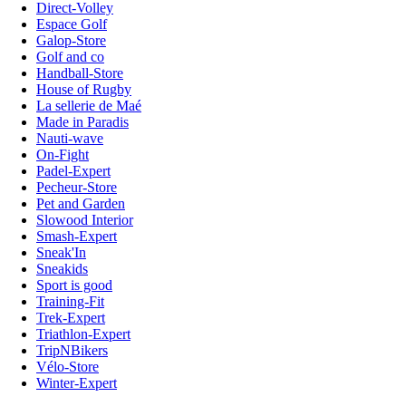
Direct-Volley
Espace Golf
Galop-Store
Golf and co
Handball-Store
House of Rugby
La sellerie de Maé
Made in Paradis
Nauti-wave
On-Fight
Padel-Expert
Pecheur-Store
Pet and Garden
Slowood Interior
Smash-Expert
Sneak'In
Sneakids
Sport is good
Training-Fit
Trek-Expert
Triathlon-Expert
TripNBikers
Vélo-Store
Winter-Expert