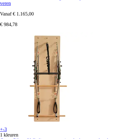
veren
Vanaf
€ 1.165,00
€ 984,78
+-3
1 kleuren