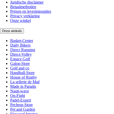
Juridische disclaimer
Betaalmethoden
Prijzen en leveringsopties
Privacy verklaring
Onze winkel
Onze winkels
Basket-Center
Daily Bikers
Direct Running
Direct-Volley
Espace Golf
Galop-Store
Golf and co
Handball-Store
House of Rugby
La sellerie de Maé
Made in Paradis
Nauti-wave
On-Fight
Padel-Expert
Pecheur-Store
Pet and Garden
Slowood Interior