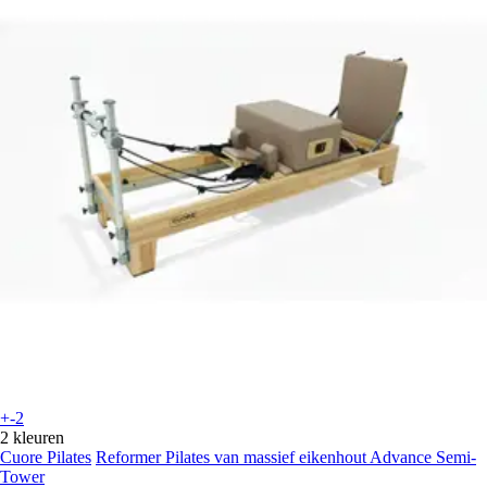
+-2
2 kleuren
Cuore Pilates
Reformer Pilates van massief eikenhout Advance Semi-
Tower