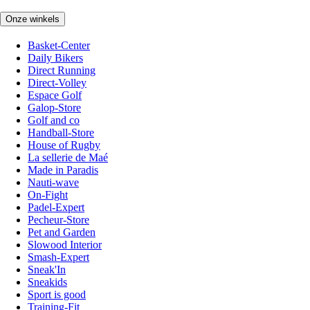
Onze winkels
Basket-Center
Daily Bikers
Direct Running
Direct-Volley
Espace Golf
Galop-Store
Golf and co
Handball-Store
House of Rugby
La sellerie de Maé
Made in Paradis
Nauti-wave
On-Fight
Padel-Expert
Pecheur-Store
Pet and Garden
Slowood Interior
Smash-Expert
Sneak'In
Sneakids
Sport is good
Training-Fit