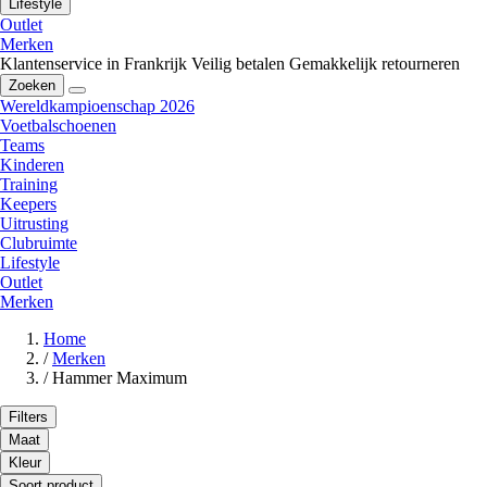
Lifestyle
Outlet
Merken
Klantenservice in Frankrijk
Veilig betalen
Gemakkelijk retourneren
Zoeken
Wereldkampioenschap 2026
Voetbalschoenen
Teams
Kinderen
Training
Keepers
Uitrusting
Clubruimte
Lifestyle
Outlet
Merken
Home
/
Merken
/
Hammer Maximum
Filters
Maat
Kleur
Soort product