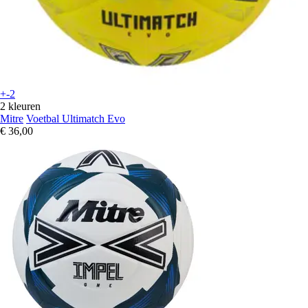
+-2
2 kleuren
Mitre
Voetbal Ultimatch Evo
€ 36,00