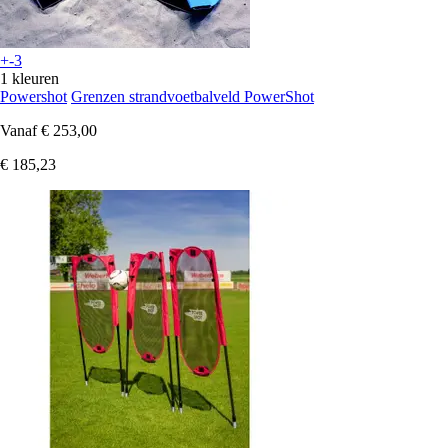
+-3
1 kleuren
Powershot
Grenzen strandvoetbalveld PowerShot
Vanaf
€ 253,00
€ 185,23