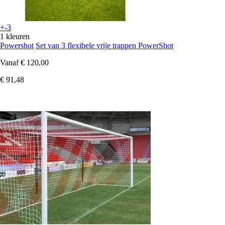
+-3
1 kleuren
Powershot
Set van 3 flexibele vrije trappen PowerShot
Vanaf
€ 120,00
€ 91,48