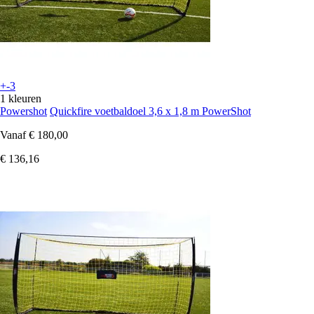
+-3
1 kleuren
Powershot
Quickfire voetbaldoel 3,6 x 1,8 m PowerShot
Vanaf
€ 180,00
€ 136,16