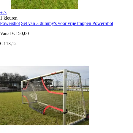
+-3
1 kleuren
Powershot
Set van 3 dummy's voor vrije trappen PowerShot
Vanaf
€ 150,00
€ 113,12