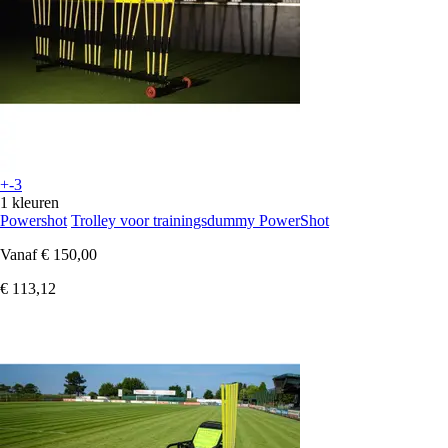
+-3
1 kleuren
Powershot
Trolley voor trainingsdummy PowerShot
Vanaf
€ 150,00
€ 113,12