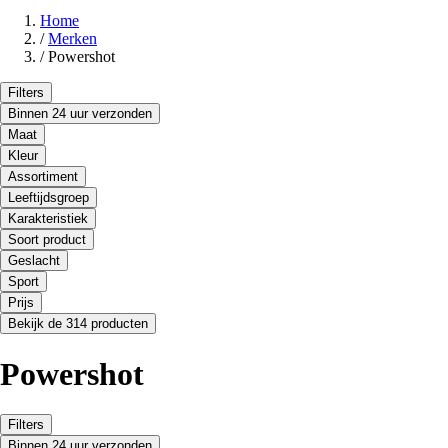
Home
/
Merken
/
Powershot
Filters
Binnen 24 uur verzonden
Maat
Kleur
Assortiment
Leeftijdsgroep
Karakteristiek
Soort product
Geslacht
Sport
Prijs
Bekijk de 314 producten
Powershot
Filters
Binnen 24 uur verzonden