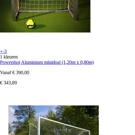
+-3
1 kleuren
Powershot
Aluminium minidoal (1,20m x 0,80m)
Vanaf
€ 390,00
€ 343,89