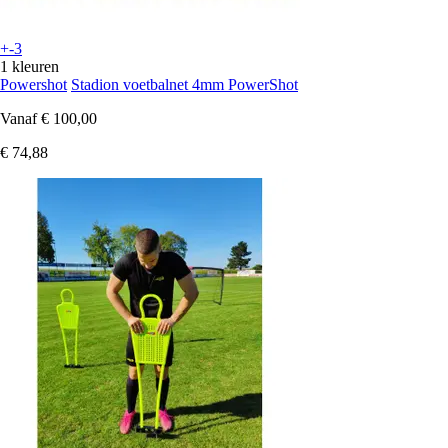
+-3
1 kleuren
Powershot
Stadion voetbalnet 4mm PowerShot
Vanaf
€ 100,00
€ 74,88