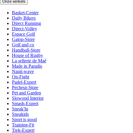
Onze winkels
Basket-Center
Daily Bikers
Direct Running
Direct-Volley
Espace Golf
Galop-Store
Golf and co
Handball-Store
House of Rugby
La sellerie de Maé
Made in Paradis
Nauti-wave
On-Fight
Padel-Expert
Pecheur-Store
Pet and Garden
Slowood Interior
Smash-Expert
Sneak'In
Sneakids
Sport is good
Training-Fit
Trek-Expert