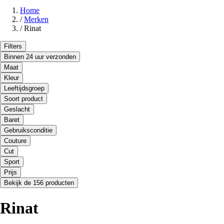
Home
/
Merken
/
Rinat
Filters
Binnen 24 uur verzonden
Maat
Kleur
Leeftijdsgroep
Soort product
Geslacht
Baret
Gebruiksconditie
Couture
Cut
Sport
Prijs
Bekijk de 156 producten
Rinat