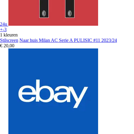
24u
+-3
1 kleuren
Stilscreen
Naar huis Milan AC Serie A PULISIC #11 2023/24
€ 20,00