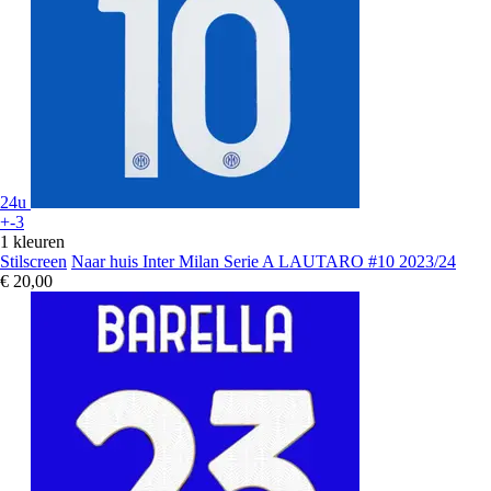
24u
+-3
1 kleuren
Stilscreen
Naar huis Inter Milan Serie A LAUTARO #10 2023/24
€ 20,00