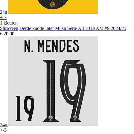
24u
+-3
1 kleuren
Stilscreen
Derde kudde Inter Milan Serie A THURAM #9 2024/25
€ 20,00
24u
+-3