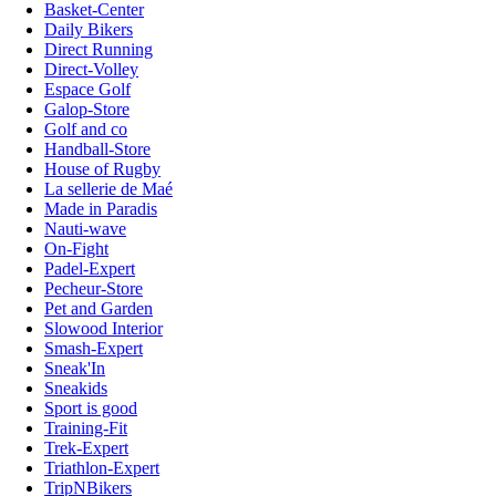
Basket-Center
Daily Bikers
Direct Running
Direct-Volley
Espace Golf
Galop-Store
Golf and co
Handball-Store
House of Rugby
La sellerie de Maé
Made in Paradis
Nauti-wave
On-Fight
Padel-Expert
Pecheur-Store
Pet and Garden
Slowood Interior
Smash-Expert
Sneak'In
Sneakids
Sport is good
Training-Fit
Trek-Expert
Triathlon-Expert
TripNBikers