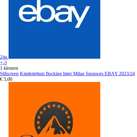
24u
+-3
1 kleuren
Stilscreen
Kindertehuis flocking Inter Milan Sponsors EBAY 2023/24
€ 5,00