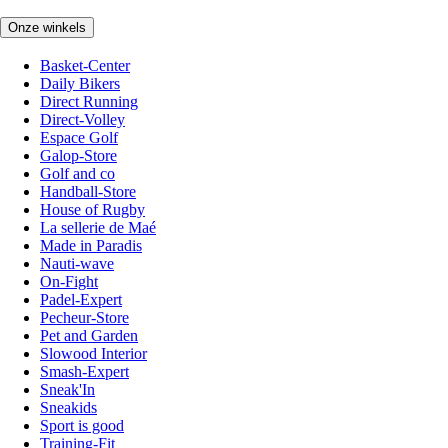
Onze winkels
Basket-Center
Daily Bikers
Direct Running
Direct-Volley
Espace Golf
Galop-Store
Golf and co
Handball-Store
House of Rugby
La sellerie de Maé
Made in Paradis
Nauti-wave
On-Fight
Padel-Expert
Pecheur-Store
Pet and Garden
Slowood Interior
Smash-Expert
Sneak'In
Sneakids
Sport is good
Training-Fit