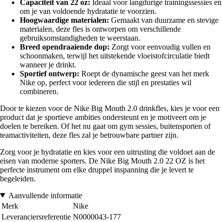
Capaciteit van 22 oz:
Ideaal voor langdurige trainingssessies en
om je van voldoende hydratatie te voorzien.
Hoogwaardige materialen:
Gemaakt van duurzame en stevige
materialen, deze fles is ontworpen om verschillende
gebruiksomstandigheden te weerstaan.
Breed opendraaiende dop:
Zorgt voor eenvoudig vullen en
schoonmaken, terwijl het uitstekende vloeistofcirculatie biedt
wanneer je drinkt.
Sportief ontwerp:
Roept de dynamische geest van het merk
Nike op, perfect voor iedereen die stijl en prestaties wil
combineren.
Door te kiezen voor de Nike Big Mouth 2.0 drinkfles, kies je voor een
product dat je sportieve ambities ondersteunt en je motiveert om je
doelen te bereiken. Of het nu gaat om gym sessies, buitensporten of
teamactiviteiten, deze fles zal je betrouwbare partner zijn.
Zorg voor je hydratatie en kies voor een uitrusting die voldoet aan de
eisen van moderne sporters. De Nike Big Mouth 2.0 22 OZ is het
perfecte instrument om elke druppel inspanning die je levert te
begeleiden.
Aanvullende informatie
Merk
Nike
Leveranciersreferentie
N0000043-177