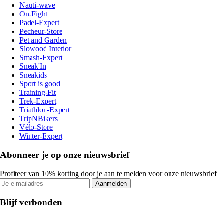
Nauti-wave
On-Fight
Padel-Expert
Pecheur-Store
Pet and Garden
Slowood Interior
Smash-Expert
Sneak'In
Sneakids
Sport is good
Training-Fit
Trek-Expert
Triathlon-Expert
TripNBikers
Vélo-Store
Winter-Expert
Abonneer je op onze nieuwsbrief
Profiteer van 10% korting door je aan te melden voor onze nieuwsbrief
Aanmelden
Blijf verbonden