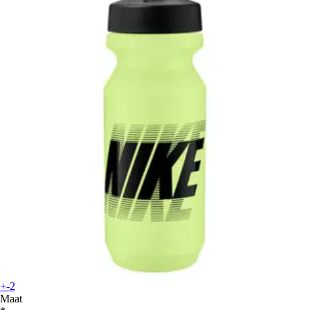
+-2
Maat