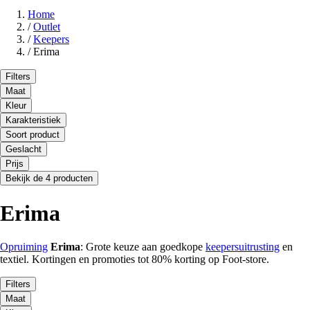
Home
/
Outlet
/
Keepers
/
Erima
Filters
Maat
Kleur
Karakteristiek
Soort product
Geslacht
Prijs
Bekijk de 4 producten
Erima
Opruiming
Erima
: Grote keuze aan goedkope
keepersuitrusting
en
textiel. Kortingen en promoties tot 80% korting op Foot-store.
Filters
Maat