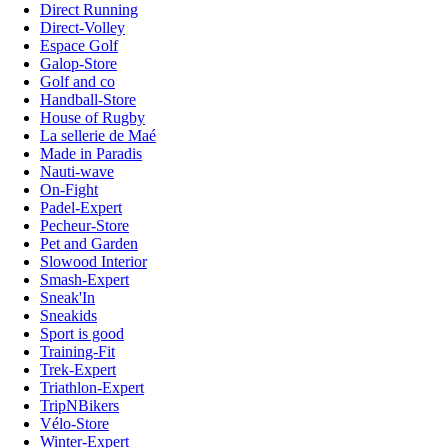
Direct Running
Direct-Volley
Espace Golf
Galop-Store
Golf and co
Handball-Store
House of Rugby
La sellerie de Maé
Made in Paradis
Nauti-wave
On-Fight
Padel-Expert
Pecheur-Store
Pet and Garden
Slowood Interior
Smash-Expert
Sneak'In
Sneakids
Sport is good
Training-Fit
Trek-Expert
Triathlon-Expert
TripNBikers
Vélo-Store
Winter-Expert