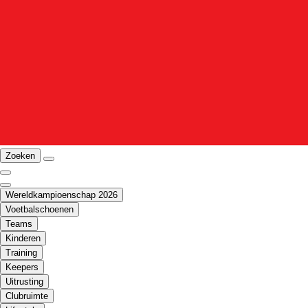
Zoeken
Wereldkampioenschap 2026
Voetbalschoenen
Teams
Kinderen
Training
Keepers
Uitrusting
Clubruimte