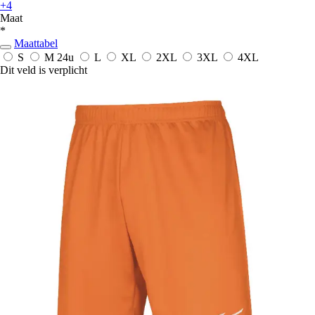
+4
Maat
*
Maattabel
S
M
24u
L
XL
2XL
3XL
4XL
Dit veld is verplicht