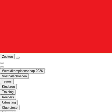
Zoeken
Wereldkampioenschap 2026
Voetbalschoenen
Teams
Kinderen
Training
Keepers
Uitrusting
Clubruimte