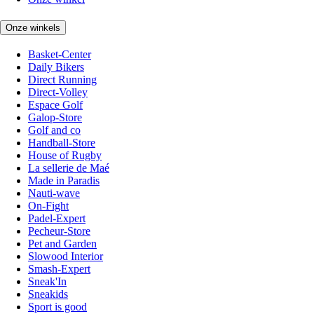
Onze winkels
Basket-Center
Daily Bikers
Direct Running
Direct-Volley
Espace Golf
Galop-Store
Golf and co
Handball-Store
House of Rugby
La sellerie de Maé
Made in Paradis
Nauti-wave
On-Fight
Padel-Expert
Pecheur-Store
Pet and Garden
Slowood Interior
Smash-Expert
Sneak'In
Sneakids
Sport is good