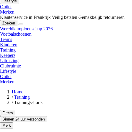
Lifestyle
Outlet
Merken
Klantenservice in Frankrijk
Veilig betalen
Gemakkelijk retourneren
Zoeken
Wereldkampioenschap 2026
Voetbalschoenen
Teams
Kinderen
Training
Keepers
Uitrusting
Clubruimte
Lifestyle
Outlet
Merken
Home
/
Training
/
Trainingsshorts
Filters
Binnen 24 uur verzonden
Merk