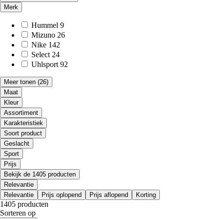
Merk
Hummel
9
Mizuno
26
Nike
142
Select
24
Uhlsport
92
Meer tonen
(26)
Maat
Kleur
Assortiment
Karakteristiek
Soort product
Geslacht
Sport
Prijs
Bekijk de 1405 producten
Relevantie
Relevantie
Prijs oplopend
Prijs aflopend
Korting
1405 producten
Sorteren op