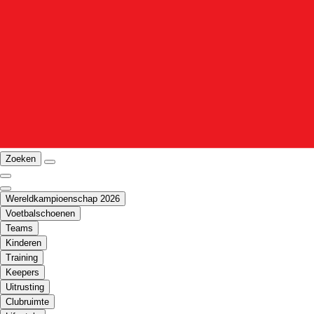
Zoeken
Wereldkampioenschap 2026
Voetbalschoenen
Teams
Kinderen
Training
Keepers
Uitrusting
Clubruimte