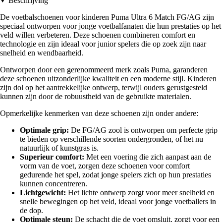
Beschrijving
De voetbalschoenen voor kinderen Puma Ultra 6 Match FG/AG zijn
speciaal ontworpen voor jonge voetbalfanaten die hun prestaties op het
veld willen verbeteren. Deze schoenen combineren comfort en
technologie en zijn ideaal voor junior spelers die op zoek zijn naar
snelheid en wendbaarheid.
Ontworpen door een gerenommeerd merk zoals Puma, garanderen
deze schoenen uitzonderlijke kwaliteit en een moderne stijl. Kinderen
zijn dol op het aantrekkelijke ontwerp, terwijl ouders gerustgesteld
kunnen zijn door de robuustheid van de gebruikte materialen.
Opmerkelijke kenmerken van deze schoenen zijn onder andere:
Optimale grip:
De FG/AG zool is ontworpen om perfecte grip
te bieden op verschillende soorten ondergronden, of het nu
natuurlijk of kunstgras is.
Superieur comfort:
Met een voering die zich aanpast aan de
vorm van de voet, zorgen deze schoenen voor comfort
gedurende het spel, zodat jonge spelers zich op hun prestaties
kunnen concentreren.
Lichtgewicht:
Het lichte ontwerp zorgt voor meer snelheid en
snelle bewegingen op het veld, ideaal voor jonge voetballers in
de dop.
Optimale steun:
De schacht die de voet omsluit, zorgt voor een