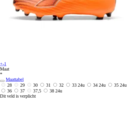
+-1
Maat
*
Maattabel
28
29
30
31
32
33
24u
34
24u
35
24u
36
37
37,5
38
24u
Dit veld is verplicht