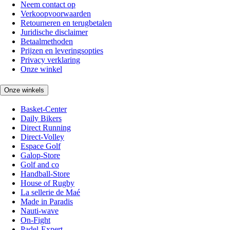
Neem contact op
Verkoopvoorwaarden
Retourneren en terugbetalen
Juridische disclaimer
Betaalmethoden
Prijzen en leveringsopties
Privacy verklaring
Onze winkel
Onze winkels
Basket-Center
Daily Bikers
Direct Running
Direct-Volley
Espace Golf
Galop-Store
Golf and co
Handball-Store
House of Rugby
La sellerie de Maé
Made in Paradis
Nauti-wave
On-Fight
Padel-Expert