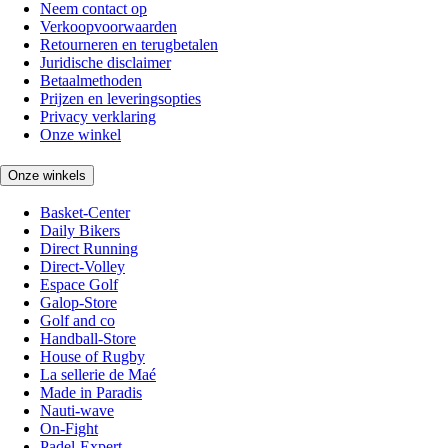
Neem contact op
Verkoopvoorwaarden
Retourneren en terugbetalen
Juridische disclaimer
Betaalmethoden
Prijzen en leveringsopties
Privacy verklaring
Onze winkel
Onze winkels
Basket-Center
Daily Bikers
Direct Running
Direct-Volley
Espace Golf
Galop-Store
Golf and co
Handball-Store
House of Rugby
La sellerie de Maé
Made in Paradis
Nauti-wave
On-Fight
Padel-Expert