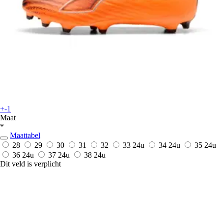
+-1
Maat
*
Maattabel
28
29
30
31
32
33
24u
34
24u
35
24u
36
24u
37
24u
38
24u
Dit veld is verplicht