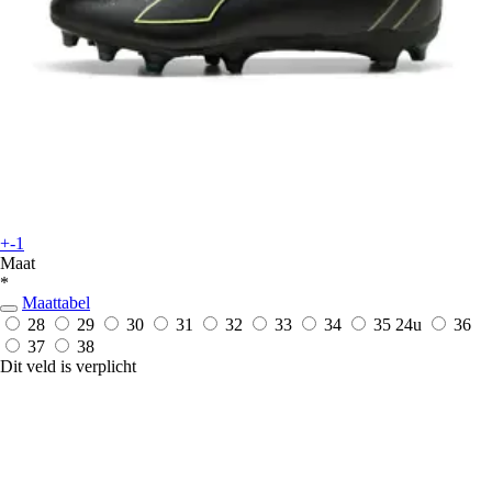
+-1
Maat
*
Maattabel
28
29
30
31
32
33
34
35
24u
36
37
38
Dit veld is verplicht