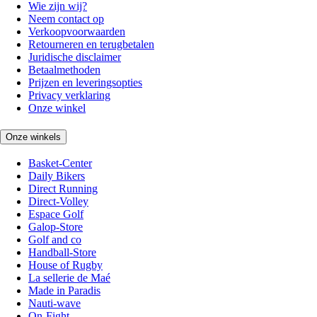
Wie zijn wij?
Neem contact op
Verkoopvoorwaarden
Retourneren en terugbetalen
Juridische disclaimer
Betaalmethoden
Prijzen en leveringsopties
Privacy verklaring
Onze winkel
Onze winkels
Basket-Center
Daily Bikers
Direct Running
Direct-Volley
Espace Golf
Galop-Store
Golf and co
Handball-Store
House of Rugby
La sellerie de Maé
Made in Paradis
Nauti-wave
On-Fight