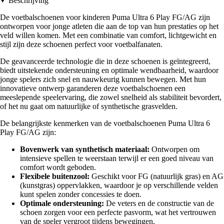
Beschrijving
De voetbalschoenen voor kinderen Puma Ultra 6 Play FG/AG zijn
ontworpen voor jonge atleten die aan de top van hun prestaties op het
veld willen komen. Met een combinatie van comfort, lichtgewicht en
stijl zijn deze schoenen perfect voor voetbalfanaten.
De geavanceerde technologie die in deze schoenen is geïntegreerd,
biedt uitstekende ondersteuning en optimale wendbaarheid, waardoor
jonge spelers zich snel en nauwkeurig kunnen bewegen. Met hun
innovatieve ontwerp garanderen deze voetbalschoenen een
meeslepende speelervaring, die zowel snelheid als stabiliteit bevordert,
of het nu gaat om natuurlijke of synthetische grasvelden.
De belangrijkste kenmerken van de voetbalschoenen Puma Ultra 6
Play FG/AG zijn:
Bovenwerk van synthetisch materiaal:
Ontworpen om
intensieve spellen te weerstaan terwijl er een goed niveau van
comfort wordt geboden.
Flexibele buitenzool:
Geschikt voor FG (natuurlijk gras) en AG
(kunstgras) oppervlakken, waardoor je op verschillende velden
kunt spelen zonder concessies te doen.
Optimale ondersteuning:
De veters en de constructie van de
schoen zorgen voor een perfecte pasvorm, wat het vertrouwen
van de speler vergroot tijdens bewegingen.