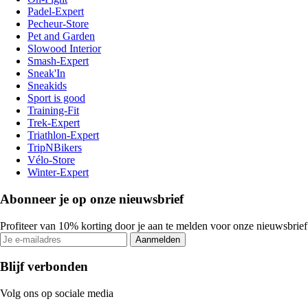
Padel-Expert
Pecheur-Store
Pet and Garden
Slowood Interior
Smash-Expert
Sneak'In
Sneakids
Sport is good
Training-Fit
Trek-Expert
Triathlon-Expert
TripNBikers
Vélo-Store
Winter-Expert
Abonneer je op onze nieuwsbrief
Profiteer van 10% korting door je aan te melden voor onze nieuwsbrief
Aanmelden
Blijf verbonden
Volg ons op sociale media