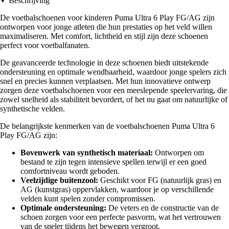
Beschrijving
De voetbalschoenen voor kinderen Puma Ultra 6 Play FG/AG zijn
ontworpen voor jonge atleten die hun prestaties op het veld willen
maximaliseren. Met comfort, lichtheid en stijl zijn deze schoenen
perfect voor voetbalfanaten.
De geavanceerde technologie in deze schoenen biedt uitstekende
ondersteuning en optimale wendbaarheid, waardoor jonge spelers zich
snel en precies kunnen verplaatsen. Met hun innovatieve ontwerp
zorgen deze voetbalschoenen voor een meeslepende speelervaring, die
zowel snelheid als stabiliteit bevordert, of het nu gaat om natuurlijke of
synthetische velden.
De belangrijkste kenmerken van de voetbalschoenen Puma Ultra 6
Play FG/AG zijn:
Bovenwerk van synthetisch materiaal:
Ontworpen om
bestand te zijn tegen intensieve spellen terwijl er een goed
comfortniveau wordt geboden.
Veelzijdige buitenzool:
Geschikt voor FG (natuurlijk gras) en
AG (kunstgras) oppervlakken, waardoor je op verschillende
velden kunt spelen zonder compromissen.
Optimale ondersteuning:
De veters en de constructie van de
schoen zorgen voor een perfecte pasvorm, wat het vertrouwen
van de speler tijdens het bewegen vergroot.