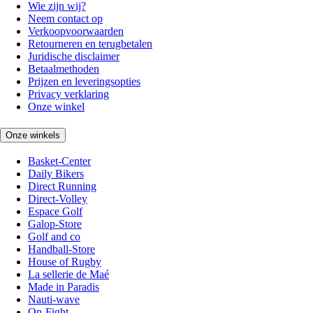
Wie zijn wij?
Neem contact op
Verkoopvoorwaarden
Retourneren en terugbetalen
Juridische disclaimer
Betaalmethoden
Prijzen en leveringsopties
Privacy verklaring
Onze winkel
Onze winkels
Basket-Center
Daily Bikers
Direct Running
Direct-Volley
Espace Golf
Galop-Store
Golf and co
Handball-Store
House of Rugby
La sellerie de Maé
Made in Paradis
Nauti-wave
On-Fight