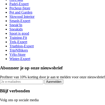
Padel-Expert
Pecheur-Store
Pet and Garden
Slowood Interior
Smash-Expert
Sneak'In
Sneakids
Sport is good
Training-Fit
Trek-Expert
Triathlon-Expert
TripNBikers
Vélo-Store
Winter-Expert
Abonneer je op onze nieuwsbrief
Profiteer van 10% korting door je aan te melden voor onze nieuwsbrief
Aanmelden
Blijf verbonden
Volg ons op sociale media