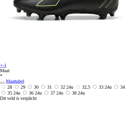
+-1
Maat
*
Maattabel
28
29
30
31
32
24u
32,5
33
24u
34
35
24u
36
24u
37
24u
38
24u
Dit veld is verplicht