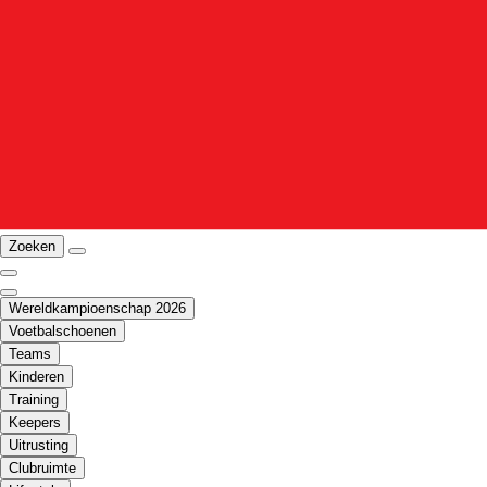
Zoeken
Wereldkampioenschap 2026
Voetbalschoenen
Teams
Kinderen
Training
Keepers
Uitrusting
Clubruimte