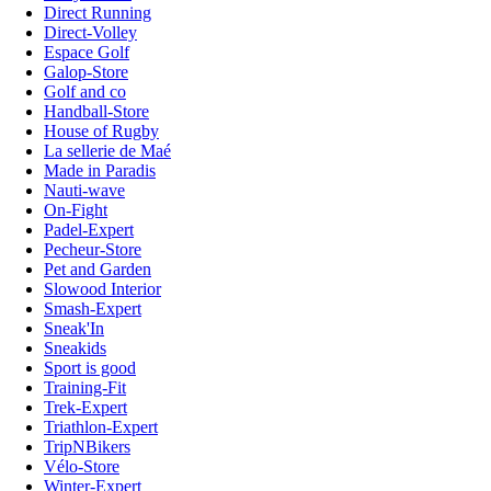
Direct Running
Direct-Volley
Espace Golf
Galop-Store
Golf and co
Handball-Store
House of Rugby
La sellerie de Maé
Made in Paradis
Nauti-wave
On-Fight
Padel-Expert
Pecheur-Store
Pet and Garden
Slowood Interior
Smash-Expert
Sneak'In
Sneakids
Sport is good
Training-Fit
Trek-Expert
Triathlon-Expert
TripNBikers
Vélo-Store
Winter-Expert