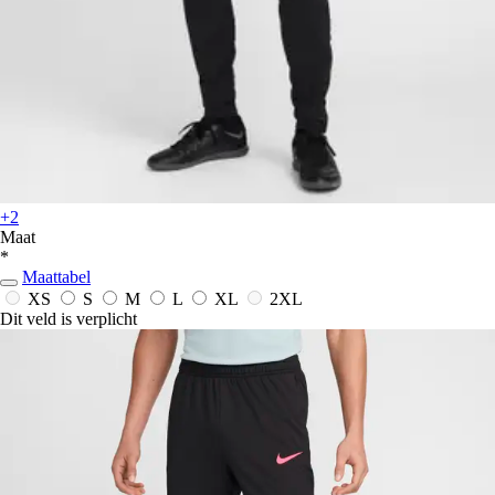
+2
Maat
*
Maattabel
XS
S
M
L
XL
2XL
Dit veld is verplicht