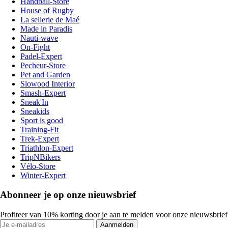
Handball-Store
House of Rugby
La sellerie de Maé
Made in Paradis
Nauti-wave
On-Fight
Padel-Expert
Pecheur-Store
Pet and Garden
Slowood Interior
Smash-Expert
Sneak'In
Sneakids
Sport is good
Training-Fit
Trek-Expert
Triathlon-Expert
TripNBikers
Vélo-Store
Winter-Expert
Abonneer je op onze nieuwsbrief
Profiteer van 10% korting door je aan te melden voor onze nieuwsbrief
Aanmelden