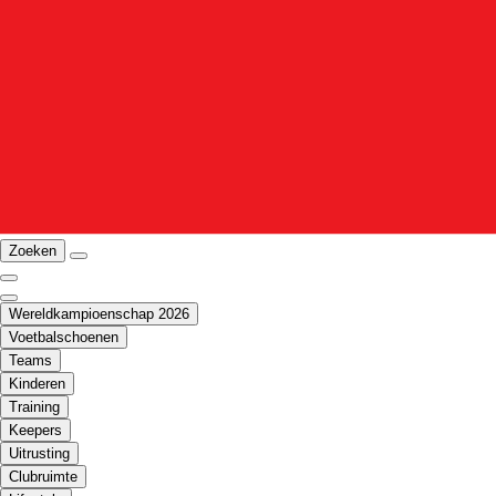
Zoeken
Wereldkampioenschap 2026
Voetbalschoenen
Teams
Kinderen
Training
Keepers
Uitrusting
Clubruimte