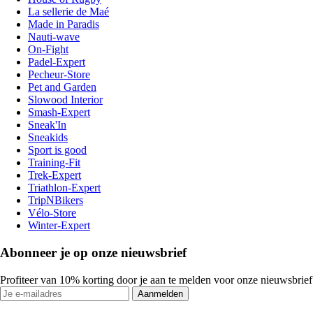
La sellerie de Maé
Made in Paradis
Nauti-wave
On-Fight
Padel-Expert
Pecheur-Store
Pet and Garden
Slowood Interior
Smash-Expert
Sneak'In
Sneakids
Sport is good
Training-Fit
Trek-Expert
Triathlon-Expert
TripNBikers
Vélo-Store
Winter-Expert
Abonneer je op onze nieuwsbrief
Profiteer van 10% korting door je aan te melden voor onze nieuwsbrief
Aanmelden