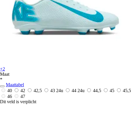
+2
Maat
*
Maattabel
40
42
42,5
43
24u
44
24u
44,5
45
45,5
46
47
Dit veld is verplicht