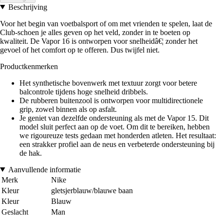
Beschrijving
Voor het begin van voetbalsport of om met vrienden te spelen, laat de
Club-schoen je alles geven op het veld, zonder in te boeten op
kwaliteit. De Vapor 16 is ontworpen voor snelheidâ€¦ zonder het
gevoel of het comfort op te offeren. Dus twijfel niet.
Productkenmerken
Het synthetische bovenwerk met textuur zorgt voor betere
balcontrole tijdens hoge snelheid dribbels.
De rubberen buitenzool is ontworpen voor multidirectionele
grip, zowel binnen als op asfalt.
Je geniet van dezelfde ondersteuning als met de Vapor 15. Dit
model sluit perfect aan op de voet. Om dit te bereiken, hebben
we rigoureuze tests gedaan met honderden atleten. Het resultaat:
een strakker profiel aan de neus en verbeterde ondersteuning bij
de hak.
Aanvullende informatie
Merk
Nike
Kleur
gletsjerblauw/blauwe baan
Kleur
Blauw
Geslacht
Man