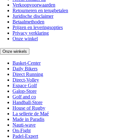
Verkoopvoorwaarden
Retourneren en terugbetalen
Juridische disclaimer
Betaalmethoden
Prijzen en leveringsopties
Privacy verklaring
Onze winkel
Onze winkels
Basket-Center
Daily Bikers
Direct Running
Direct-Volley
Espace Golf
Galop-Store
Golf and co
Handball-Store
House of Rugby
La sellerie de Maé
Made in Paradis
Nauti-wave
On-Fight
Padel-Expert