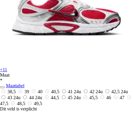
+11
Maat
*
Maattabel
38,5
39
40
40,5
41
24u
42
24u
42,5
24u
43
24u
44
24u
44,5
45
24u
45,5
46
47
47,5
48,5
49,5
Dit veld is verplicht