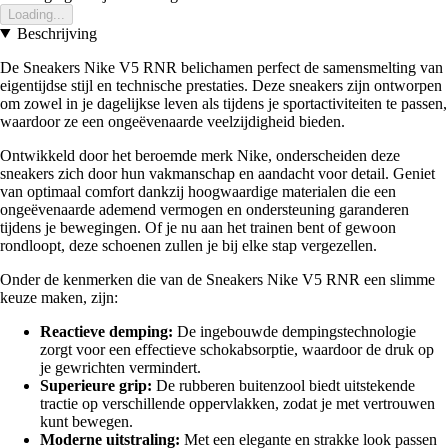
Loading...
Beschrijving
De Sneakers Nike V5 RNR belichamen perfect de samensmelting van
eigentijdse stijl en technische prestaties. Deze sneakers zijn ontworpen
om zowel in je dagelijkse leven als tijdens je sportactiviteiten te passen,
waardoor ze een ongeëvenaarde veelzijdigheid bieden.
Ontwikkeld door het beroemde merk Nike, onderscheiden deze
sneakers zich door hun vakmanschap en aandacht voor detail. Geniet
van optimaal comfort dankzij hoogwaardige materialen die een
ongeëvenaarde ademend vermogen en ondersteuning garanderen
tijdens je bewegingen. Of je nu aan het trainen bent of gewoon
rondloopt, deze schoenen zullen je bij elke stap vergezellen.
Onder de kenmerken die van de Sneakers Nike V5 RNR een slimme
keuze maken, zijn:
Reactieve demping:
De ingebouwde dempingstechnologie
zorgt voor een effectieve schokabsorptie, waardoor de druk op
je gewrichten vermindert.
Superieure grip:
De rubberen buitenzool biedt uitstekende
tractie op verschillende oppervlakken, zodat je met vertrouwen
kunt bewegen.
Moderne uitstraling:
Met een elegante en strakke look passen