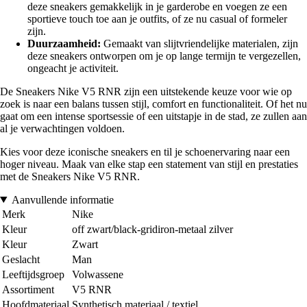
deze sneakers gemakkelijk in je garderobe en voegen ze een
sportieve touch toe aan je outfits, of ze nu casual of formeler
zijn.
Duurzaamheid:
Gemaakt van slijtvriendelijke materialen, zijn
deze sneakers ontworpen om je op lange termijn te vergezellen,
ongeacht je activiteit.
De Sneakers Nike V5 RNR zijn een uitstekende keuze voor wie op
zoek is naar een balans tussen stijl, comfort en functionaliteit. Of het nu
gaat om een intense sportsessie of een uitstapje in de stad, ze zullen aan
al je verwachtingen voldoen.
Kies voor deze iconische sneakers en til je schoenervaring naar een
hoger niveau. Maak van elke stap een statement van stijl en prestaties
met de Sneakers Nike V5 RNR.
Aanvullende informatie
Merk
Nike
Kleur
off zwart/black-gridiron-metaal zilver
Kleur
Zwart
Geslacht
Man
Leeftijdsgroep
Volwassene
Assortiment
V5 RNR
Hoofdmateriaal
Synthetisch materiaal / textiel