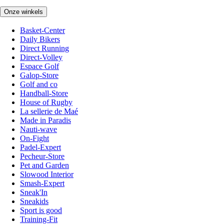
Onze winkels
Basket-Center
Daily Bikers
Direct Running
Direct-Volley
Espace Golf
Galop-Store
Golf and co
Handball-Store
House of Rugby
La sellerie de Maé
Made in Paradis
Nauti-wave
On-Fight
Padel-Expert
Pecheur-Store
Pet and Garden
Slowood Interior
Smash-Expert
Sneak'In
Sneakids
Sport is good
Training-Fit