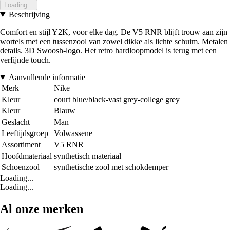
Loading...
Beschrijving
Comfort en stijl Y2K, voor elke dag. De V5 RNR blijft trouw aan zijn
wortels met een tussenzool van zowel dikke als lichte schuim. Metalen
details. 3D Swoosh-logo. Het retro hardloopmodel is terug met een
verfijnde touch.
Aanvullende informatie
Merk
Nike
Kleur
court blue/black-vast grey-college grey
Kleur
Blauw
Geslacht
Man
Leeftijdsgroep
Volwassene
Assortiment
V5 RNR
Hoofdmateriaal
synthetisch materiaal
Schoenzool
synthetische zool met schokdemper
Loading...
Loading...
Al onze merken