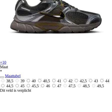
+10
Maat
*
Maattabel
38,5
39
40
40,5
41
42
42,5
43
44
44,5
45
45,5
46
47
47,5
48,5
49,5
Dit veld is verplicht