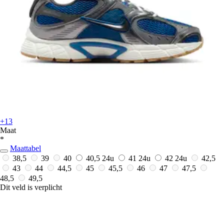
+13
Maat
*
Maattabel
38,5
39
40
40,5
24u
41
24u
42
24u
42,5
43
44
44,5
45
45,5
46
47
47,5
48,5
49,5
Dit veld is verplicht