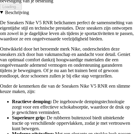
bevestiging van je bestelling
Loading...
Beschrijving
De Sneakers Nike V5 RNR belichamen perfect de samensmelting van
eigentijdse stijl en technische prestaties. Deze sneakers zijn ontworpen
om zowel in je dagelijkse leven als tijdens je sportactiviteiten te passen,
waardoor ze een ongeëvenaarde veelzijdigheid bieden.
Ontwikkeld door het beroemde merk Nike, onderscheiden deze
sneakers zich door hun vakmanschap en aandacht voor detail. Geniet
van optimaal comfort dankzij hoogwaardige materialen die een
ongeëvenaarde ademend vermogen en ondersteuning garanderen
tijdens je bewegingen. Of je nu aan het trainen bent of gewoon
rondloopt, deze schoenen zullen je bij elke stap vergezellen.
Onder de kenmerken die van de Sneakers Nike V5 RNR een slimme
keuze maken, zijn:
Reactieve demping:
De ingebouwde dempingstechnologie
zorgt voor een effectieve schokabsorptie, waardoor de druk op
je gewrichten vermindert.
Superieure grip:
De rubberen buitenzool biedt uitstekende
tractie op verschillende oppervlakken, zodat je met vertrouwen
kunt bewegen.
Moderne uitstraling:
Met een elegante en strakke look passen