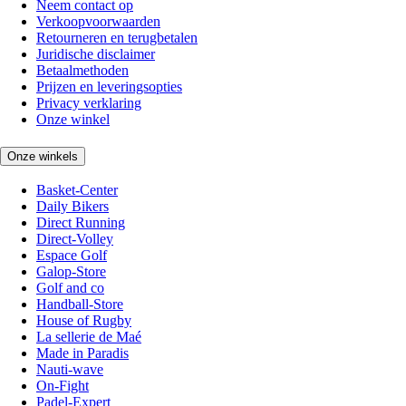
Neem contact op
Verkoopvoorwaarden
Retourneren en terugbetalen
Juridische disclaimer
Betaalmethoden
Prijzen en leveringsopties
Privacy verklaring
Onze winkel
Onze winkels
Basket-Center
Daily Bikers
Direct Running
Direct-Volley
Espace Golf
Galop-Store
Golf and co
Handball-Store
House of Rugby
La sellerie de Maé
Made in Paradis
Nauti-wave
On-Fight
Padel-Expert