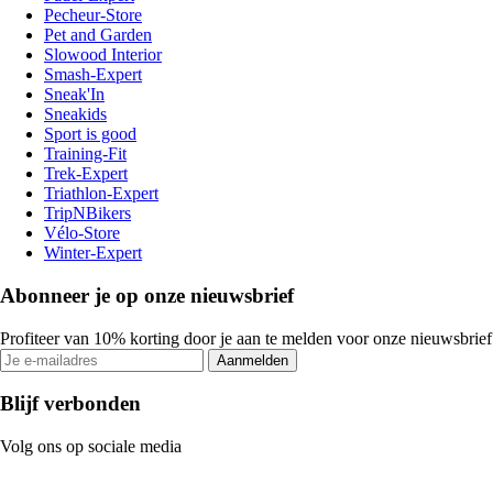
Pecheur-Store
Pet and Garden
Slowood Interior
Smash-Expert
Sneak'In
Sneakids
Sport is good
Training-Fit
Trek-Expert
Triathlon-Expert
TripNBikers
Vélo-Store
Winter-Expert
Abonneer je op onze nieuwsbrief
Profiteer van 10% korting door je aan te melden voor onze nieuwsbrief
Aanmelden
Blijf verbonden
Volg ons op sociale media