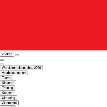
Zoeken
Wereldkampioenschap 2026
Voetbalschoenen
Teams
Kinderen
Training
Keepers
Uitrusting
Clubruimte